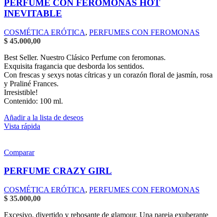
PERFUME CON FEROMONAS HOT
INEVITABLE
COSMÉTICA ERÓTICA
,
PERFUMES CON FEROMONAS
$
45.000,00
Best Seller. Nuestro Clásico Perfume con feromonas.
Exquisita fragancia que desborda los sentidos.
Con frescas y sexys notas cítricas y un corazón floral de jasmín, rosa
y Praliné Frances.
Irresistible!
Contenido: 100 ml.
Añadir a la lista de deseos
Vista rápida
Comparar
PERFUME CRAZY GIRL
COSMÉTICA ERÓTICA
,
PERFUMES CON FEROMONAS
$
35.000,00
Excesivo, divertido y rebosante de glamour. Una pareja exuberante