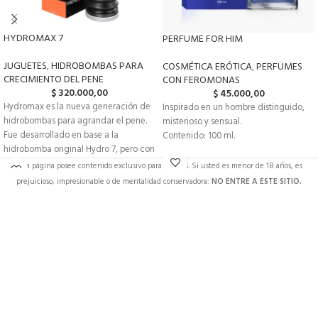
HYDROMAX 7
PERFUME FOR HIM
JUGUETES
,
HIDROBOMBAS PARA
COSMÉTICA ERÓTICA
,
PERFUMES
CRECIMIENTO DEL PENE
CON FEROMONAS
$
320.000,00
$
45.000,00
Hydromax es la nueva generación de
Inspirado en un hombre distinguido,
hidrobombas para agrandar el pene.
misterioso y sensual.
Fue desarrollado en base a la
Contenido: 100 ml.
hidrobomba original Hydro 7, pero con
una nueva bomba de fuelle y válvula
Esta página posee contenido exclusivo para adultos. Si usted es menor de 18 años, es
que produce 35% más poder.
prejuicioso, impresionable o de mentalidad conservadora:
NO ENTRE A ESTE SITIO.
Hydromax 7 genera un crecimiento
superior con mayor seguridad y
comodidad!
Hydromax 7 es apto para hombres con
un pene erecto entre 13 y 17 cm.
Dimensiones: Largo interior 21 cm.
Diámetro 6 cm. Circunferencia 20 cm.
Beneficios:
Aumento de largo