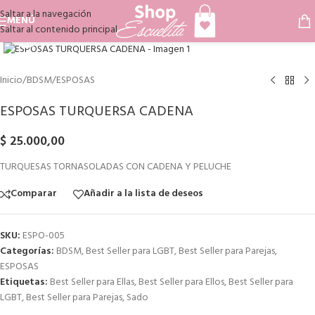
Saltar a la navegación
MENÚ
Saltar al contenido principal
Haga clic para ampliar
Inicio
/
BDSM
/
ESPOSAS
ESPOSAS TURQUERSA CADENA
$
25.000,00
TURQUESAS TORNASOLADAS CON CADENA Y PELUCHE
Comparar
Añadir a la lista de deseos
SKU:
ESPO-005
Categorías:
BDSM
,
Best Seller para LGBT
,
Best Seller para Parejas
,
ESPOSAS
Etiquetas:
Best Seller para Ellas
,
Best Seller para Ellos
,
Best Seller para
LGBT
,
Best Seller para Parejas
,
Sado